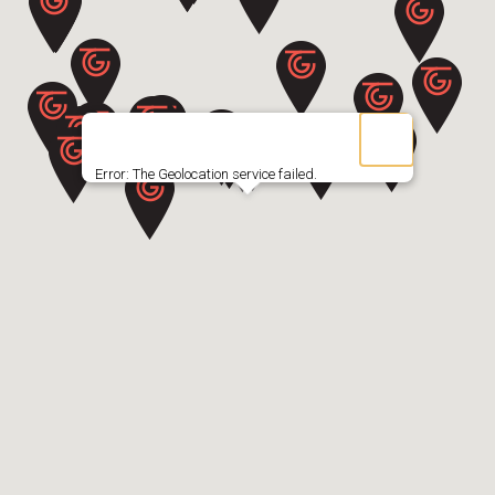
Au cœur de la Saintonge romane, établie sur la rive droite du fleuve l...
1 place st Pallais - 17100 - Saintes - Charente-Maritime
DÉCOUVRIR
Error: The Geolocation service failed.
LA TABLE DE LA CEPE
En lisière de la plage, on se régale dans cette ancienne école de voil...