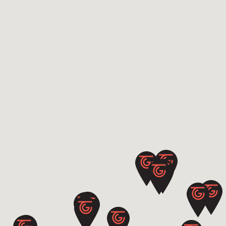
LE MOULIN DE LA TARDOIRE
Situé sur une île bordée par la Tardoire, à proximité de deux châteaux...
La forge de Pierre pendu - 16220 - Montbron - Charente
DÉCOUVRIR
SAVEURS DE l’ABBAYE